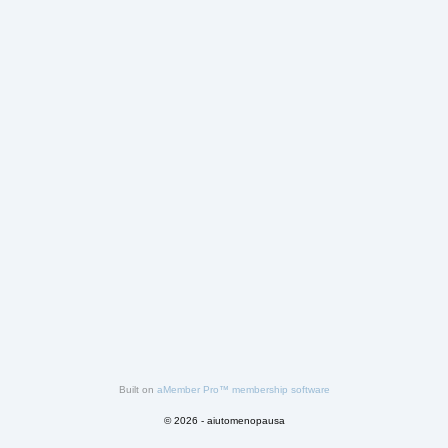
Built on
aMember Pro™ membership software
© 2026 - aiutomenopausa