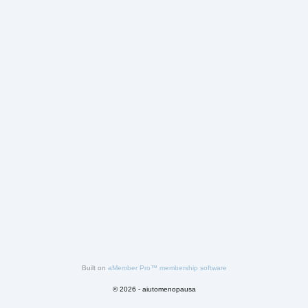
Built on
aMember Pro™ membership software
© 2026 - aiutomenopausa